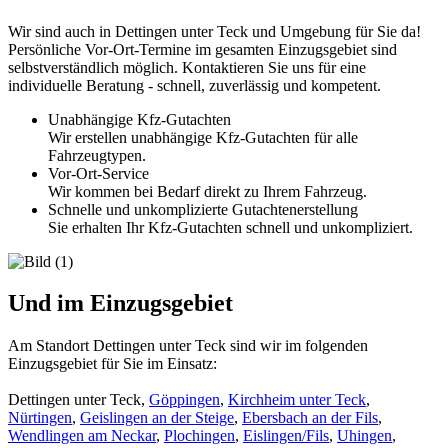
Wir sind auch in
Dettingen unter Teck
und Umgebung für Sie da!
Persönliche Vor-Ort-Termine im gesamten Einzugsgebiet sind
selbstverständlich möglich. Kontaktieren Sie uns für eine
individuelle Beratung - schnell, zuverlässig und kompetent.
Unabhängige Kfz-Gutachten
Wir erstellen unabhängige Kfz-Gutachten für alle
Fahrzeugtypen.
Vor-Ort-Service
Wir kommen bei Bedarf direkt zu Ihrem Fahrzeug.
Schnelle und unkomplizierte Gutachtenerstellung
Sie erhalten Ihr Kfz-Gutachten schnell und unkompliziert.
Und im Einzugsgebiet
Am Standort Dettingen unter Teck sind wir im folgenden
Einzugsgebiet für Sie im Einsatz:
Dettingen unter Teck
,
Göppingen
,
Kirchheim unter Teck
,
Nürtingen
,
Geislingen an der Steige
,
Ebersbach an der Fils
,
Wendlingen am Neckar
,
Plochingen
,
Eislingen/Fils
,
Uhingen
,