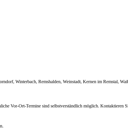
orndorf
,
Winterbach
,
Remshalden
,
Weinstadt
,
Kernen im Remstal
,
Wai
nliche Vor-Ort-Termine sind selbstverständlich möglich. Kontaktieren S
n.