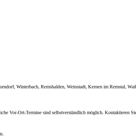
orndorf
,
Winterbach
,
Remshalden
,
Weinstadt
,
Kernen im Remstal
,
Wai
liche Vor-Ort-Termine sind selbstverständlich möglich. Kontaktieren Si
n.