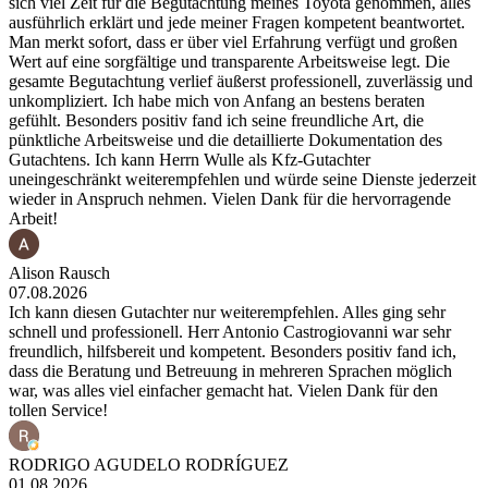
sich viel Zeit für die Begutachtung meines Toyota genommen, alles
ausführlich erklärt und jede meiner Fragen kompetent beantwortet.
Man merkt sofort, dass er über viel Erfahrung verfügt und großen
Wert auf eine sorgfältige und transparente Arbeitsweise legt. Die
gesamte Begutachtung verlief äußerst professionell, zuverlässig und
unkompliziert. Ich habe mich von Anfang an bestens beraten
gefühlt. Besonders positiv fand ich seine freundliche Art, die
pünktliche Arbeitsweise und die detaillierte Dokumentation des
Gutachtens. Ich kann Herrn Wulle als Kfz-Gutachter
uneingeschränkt weiterempfehlen und würde seine Dienste jederzeit
wieder in Anspruch nehmen. Vielen Dank für die hervorragende
Arbeit!
Alison Rausch
07.08.2026
Ich kann diesen Gutachter nur weiterempfehlen. Alles ging sehr
schnell und professionell. Herr Antonio Castrogiovanni war sehr
freundlich, hilfsbereit und kompetent. Besonders positiv fand ich,
dass die Beratung und Betreuung in mehreren Sprachen möglich
war, was alles viel einfacher gemacht hat. Vielen Dank für den
tollen Service!
RODRIGO AGUDELO RODRÍGUEZ
01.08.2026