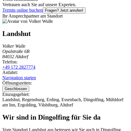
Vertrauen auch Sie auf unsere Experten.
Termin online buchen
Fragen? Jetzt anrufen!
Ihr Ansprechpartner am Standort
Landshut
Volker Wulle
Opalstraße 6B
84032 Altdorf
Telefon:
+49 172 2827774
Anfahrt:
Navigation starten
Öffnungszeiten:
Geschlossen
Einzugsgebiet:
Landshut
,
Regensburg
,
Erding
,
Essenbach
,
Dingolfing
,
Mühldorf
am Inn
,
Ergolding
,
Vilsbiburg
,
Altdorf
Wir sind in Dingolfing für Sie da
Vom Standort
Landshut
aus betreuen wir Sie auch in
Dingolfing
.