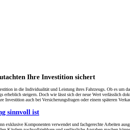
achten Ihre Investition sichert
vestition in die Individualität und Leistung ihres Fahrzeugs. Ob es um 
eblich steigern. Doch wie lässt sich der neue Wert verlässlich dokume
hre Investition auch bei Versicherungsfragen oder einem späteren Verka
 sinnvoll ist
wenn exklusive Komponenten verwendet und fachgerechte Arbeiten ausg
iellen Käufern nachvollziehbare und verlässliche Angaben machen könn