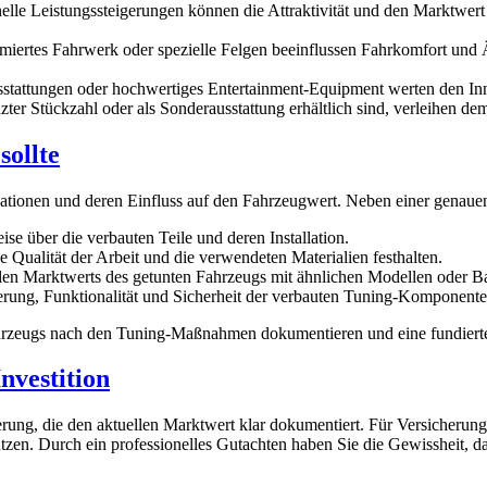
onelle Leistungssteigerungen können die Attraktivität und den Marktwe
imiertes Fahrwerk oder spezielle Felgen beeinflussen Fahrkomfort und 
usstattungen oder hochwertiges Entertainment-Equipment werten den In
enzter Stückzahl oder als Sonderausstattung erhältlich sind, verleihen 
sollte
ifikationen und deren Einfluss auf den Fahrzeugwert. Neben einer genau
e über die verbauten Teile und deren Installation.
 Qualität der Arbeit und die verwendeten Materialien festhalten.
ellen Marktwerts des getunten Fahrzeugs mit ähnlichen Modellen oder B
erung, Funktionalität und Sicherheit der verbauten Tuning-Komponente
hrzeugs nach den Tuning-Maßnahmen dokumentieren und eine fundierte 
nvestition
rung, die den aktuellen Marktwert klar dokumentiert. Für Versicherunge
zen. Durch ein professionelles Gutachten haben Sie die Gewissheit, das