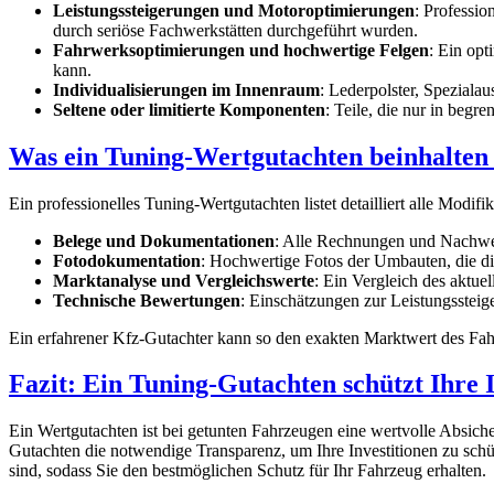
Leistungssteigerungen und Motoroptimierungen
: Professi
durch seriöse Fachwerkstätten durchgeführt wurden.
Fahrwerksoptimierungen und hochwertige Felgen
: Ein opt
kann.
Individualisierungen im Innenraum
: Lederpolster, Speziala
Seltene oder limitierte Komponenten
: Teile, die nur in begr
Was ein Tuning-Wertgutachten beinhalten 
Ein professionelles Tuning-Wertgutachten listet detailliert alle Mod
Belege und Dokumentationen
: Alle Rechnungen und Nachweis
Fotodokumentation
: Hochwertige Fotos der Umbauten, die die
Marktanalyse und Vergleichswerte
: Ein Vergleich des aktu
Technische Bewertungen
: Einschätzungen zur Leistungssteig
Ein erfahrener Kfz-Gutachter kann so den exakten Marktwert des Fa
Fazit: Ein Tuning-Gutachten schützt Ihre I
Ein Wertgutachten ist bei getunten Fahrzeugen eine wertvolle Absiche
Gutachten die notwendige Transparenz, um Ihre Investitionen zu schüt
sind, sodass Sie den bestmöglichen Schutz für Ihr Fahrzeug erhalten.